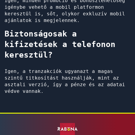
Igen, minden promóció és bónuszlehetőség
igénybe vehető a mobil platformon
keresztül is, sőt, olykor exkluzív mobil
ajánlatok is megjelennek.
Biztonságosak a
kifizetések a telefonon
keresztül?
Igen, a tranzakciók ugyanazt a magas
szintű titkosítást használják, mint az
asztali verzió, így a pénze és az adatai
védve vannak.