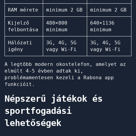
RAM mérete
minimum 2 GB
minimum 2 GB
Kijelző
480×800
640×1136
felbontása
minimum
minimum
Hálózati
3G, 4G, 5G
3G, 4G, 5G
igény
vagy Wi-Fi
vagy Wi-Fi
A legtöbb modern okostelefon, amelyet az
elmúlt 4-5 évben adtak ki,
problémamentesen kezeli a Rabona app
funkcióit.
Népszerű játékok és
sportfogadási
lehetőségek