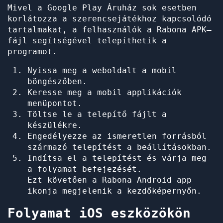
Mivel a Google Play Áruház sok esetben
korlátozza a szerencsejátékhoz kapcsolódó
tartalmakat, a felhasználók a Rabona APK
–
fájl segítségével telepíthetik a
programot.
Nyissa meg a weboldalt a mobil
böngészőben.
Keresse meg a mobil applikációk
menüpontot.
Töltse le a telepítő fájlt a
készülékre.
Engedélyezze az ismeretlen forrásból
származó telepítést a beállításokban.
Indítsa el a telepítést és várja meg
a folyamat befejezését.
Ezt követően a Rabona Android app
ikonja megjelenik a kezdőképernyőn.
Folyamat iOS eszközökön