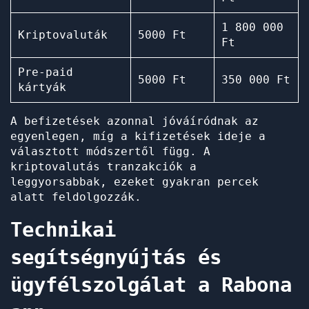
1 800 000
Kriptovaluták
5000 Ft
Ft
Pre-paid
5000 Ft
350 000 Ft
kártyák
A befizetések azonnal jóváíródnak az
egyenlegen, míg a kifizetések ideje a
választott módszertől függ. A
kriptovalutás tranzakciók a
leggyorsabbak, ezeket gyakran percek
alatt feldolgozzák.
Technikai
segítségnyújtás és
ügyfélszolgálat a Rabona