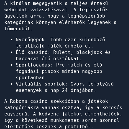
A kínálat megegyezik a teljes értékű
weboldal-választékával. A fejlesztők
ügyeltek arra, hogy a legnépszerűbb
kategóriák könnyen elérhetők legyenek a
főmenüből.
Nyerőgépek: Több ezer különböző
tematikájú játék érhető el.
Élő kaszinó: Rulett, blackjack és
baccarat élő osztókkal.
Sportfogadás: Pre-match és élő
fogadási piacok minden nagyobb
sportágban.
Virtuális sportok: Gyors lefolyású
események a nap 24 órájában.
A Rabona casino szekcióban a játékok
kategóriákra vannak osztva, így a keresés
egyszerű. A kedvenc játékok elmenthetőek,
így a következő munkamenet során azonnal
elérhetőek lesznek a profilból.